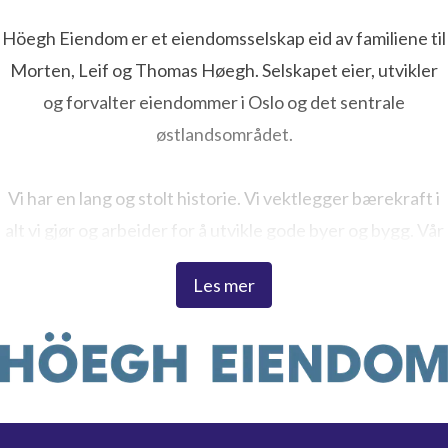
Höegh Eiendom er et eiendomsselskap eid av familiene til
Morten, Leif og Thomas Høegh. Selskapet eier, utvikler
og forvalter eiendommer i Oslo og det sentrale
østlandsområdet.
Vi har en lang og stolt historie. Vi vektlegger bærekraft i
alt vi gjør og arbeider for å utvikle gode byer og bygg. Vår
ambisjon er å skape levende steder som begeistrer – både
Les mer
for dagens og fremtidige generasjoner. Dette er visjonen
vi jobber etter, og som forplikter oss.