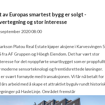
t av Europas smartest bygg er solgt -
vertegning og stor interesse
. september 2020 08:00
arkson Platou Real Estate kjøper aksjene i Karvesvingen 5
S fra AF Gruppen og Höegh Eiendom. Det har vært stor
nteresse for det nyoppførte smartbygget som er proppfull
v moderne sensorteknologi og fremtidsrettede løsninger.
 er svært fornøyde med transaksjonen. Vi får nå betalt for
 års arbeid med å skape et attraktivt bygulv rundt historis
ygninger på HasleLinje. Området fremstår