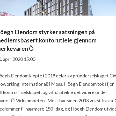
Höegh Eiendom styrker satsningen på
edlemsbasert kontorutleie gjennom
erkevaren Ö
. april 2020 15:00
öegh Eiendom kjøpte i 2018 deler av gründerselskapet C
oworking International) i Moss. Höegh Eiendom tok i fjor
ll kontroll i selskapet, og vil nå utvikle det videre under
vnet Ö. Virksomheten i Moss har siden 2018 vokst fra ca. 
edlemmer til nærmere 150 i dag, og Höegh Eiendom utvid