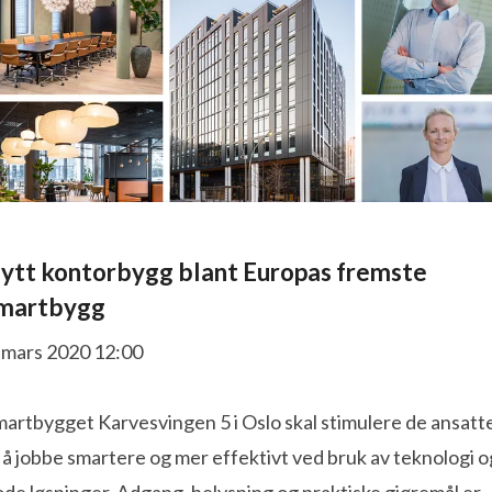
ytt kontorbygg blant Europas fremste
martbygg
. mars 2020 12:00
martbygget Karvesvingen 5 i Oslo skal stimulere de ansatt
l å jobbe smartere og mer effektivt ved bruk av teknologi o