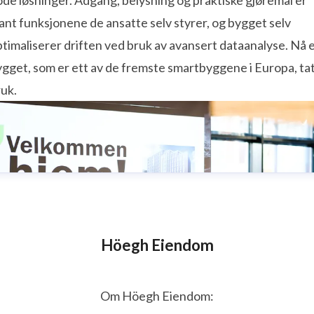
de løsninger. Adgang, belysning og praktiske gjøremål er
ant funksjonene de ansatte selv styrer, og bygget selv
timaliserer driften ved bruk av avansert dataanalyse. Nå 
gget, som er ett av de fremste smartbyggene i Europa, tat
uk.
Höegh Eiendom
Om Höegh Eiendom: