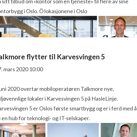
 sitt tilbud om «kontor som en tjeneste» til flere av sine
ntorbygg i Oslo. Ö lokasjonene i Oslo
alkmore flytter til Karvesvingen 5
7. mars 2020 10:00
 juni 2020 overtar mobiloperatøren Talkmore nye,
ljøvennlige lokaler i Karvesvingen 5 på HasleLinje.
rvesvingen 5 er Oslos første smartbygg og er i ferd med å
i en hub for teknologi- og IT-selskaper.