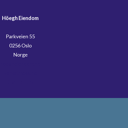
Höegh Eiendom
Parkveien 55
0256 Oslo
Norge
hoegheiendom.no
verketmoss.no
Drømtorp.no