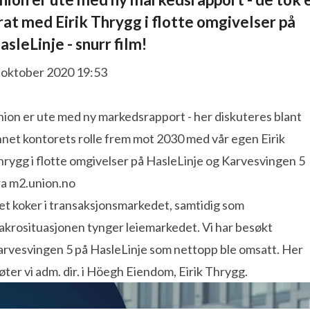
rat med Eirik Thrygg i flotte omgivelser på
asleLinje - snurr film!
. oktober 2020 19:53
ion er ute med ny markedsrapport - her diskuteres blant
net kontorets rolle frem mot 2030 med vår egen Eirik
rygg i flotte omgivelser på HasleLinje og Karvesvingen 5
ra m2.union.no
et koker i transaksjonsmarkedet, samtidig som
akrosituasjonen tynger leiemarkedet. Vi har besøkt
arvesvingen 5 på HasleLinje som nettopp ble omsatt. Her
ter vi adm. dir. i Höegh Eiendom, Eirik Thrygg.