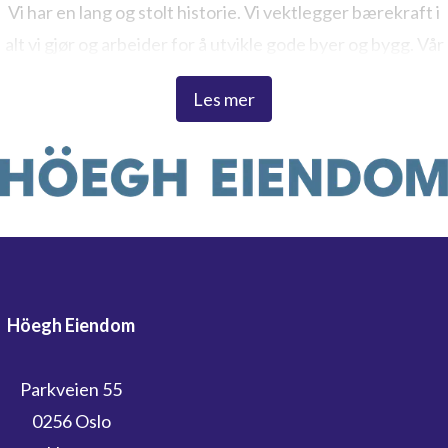
Vi har en lang og stolt historie. Vi vektlegger bærekraft i
alt vi gjør og arbeider for å utvikle gode byer og bygg. Vår
ambisjon er å skape levende steder som begeistrer – både
Les mer
for dagens og fremtidige generasjoner. Dette er visjonen
vi jobber etter, og som forplikter oss.
Höegh Eiendom
Parkveien 55
0256 Oslo