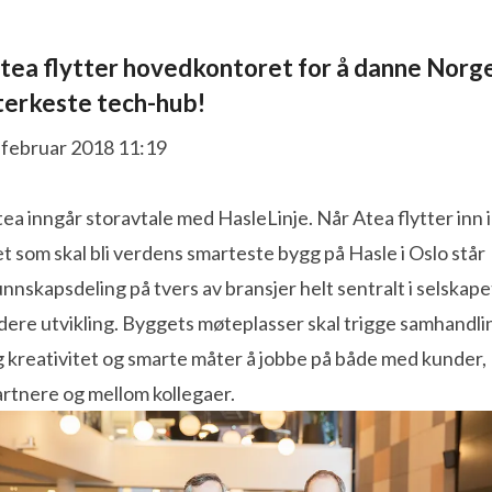
tea flytter hovedkontoret for å danne Norg
terkeste tech-hub!
 februar 2018 11:19
ea inngår storavtale med HasleLinje. Når Atea flytter inn i
t som skal bli verdens smarteste bygg på Hasle i Oslo står
nnskapsdeling på tvers av bransjer helt sentralt i selskape
dere utvikling. Byggets møteplasser skal trigge samhandli
 kreativitet og smarte måter å jobbe på både med kunder,
rtnere og mellom kollegaer.