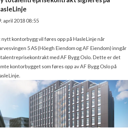
asleLinje
. april 2018 08:55
 nytt kontorbygg vil føres opp på HasleLinje når
arvesvingen 5 AS (Höegh Eiendom og AF Eiendom) inngår
otalentreprisekontrakt med AF Bygg Oslo. Dette er det
emte kontorbygget som føres opp av AF Bygg Oslo på
sleLinje.