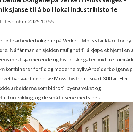
nik sjanse til å bo i lokal industrihistorie
1. desember 2025 10:55
 røde arbeiderboligene på Verket i Moss står klare for ny
ere. Nå får man en sjelden mulighet til å kjøpe et hjem i en 
ens mest sjarmerende og historiske gater, midt i et områd
om kombinerer fortid og moderne byliv.Arbeiderboligene p
rket har vært en del av Moss’ historie i snart 300 år. Her
dde arbeiderne som bidro til byens vekst og
dustriutvikling, og de små husene med sine s