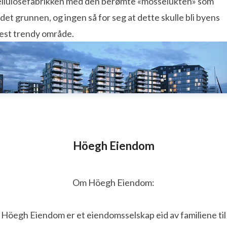
ellulosefabrikken med den berømte «mosselukten» som
det grunnen, og ingen så for seg at dette skulle bli byens
est trendy område.​
Höegh Eiendom
Om Höegh Eiendom:
Höegh Eiendom er et eiendomsselskap eid av familiene til