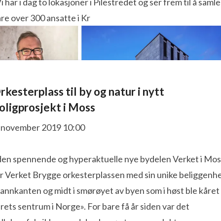
i har i dag to lokasjoner i Pilestredet og ser frem til å samle
re over 300 ansatte i Kr
rkesterplass til by og natur i nytt
oligprosjekt i Moss
. november 2019 10:00
 den spennende og hyperaktuelle nye bydelen Verket i Mos
år Verket Brygge orkesterplassen med sin unike beliggenh
vannkanten og midt i smørøyet av byen som i høst ble kåret 
rets sentrum i Norge». For bare få år siden var det