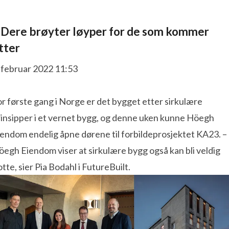
 Dere brøyter løyper for de som kommer
tter
 februar 2022 11:53
r første gang i Norge er det bygget etter sirkulære
rinsipper i et vernet bygg, og denne uken kunne Höegh
endom endelig åpne dørene til forbildeprosjektet KA23. –
egh Eiendom viser at sirkulære bygg også kan bli veldig
otte, sier Pia Bodahl i FutureBuilt.