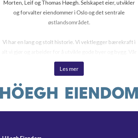
Morten, Leif og Thomas Høegh. Selskapet eier, utvikler
og forvalter eiendommer i Oslo og det sentrale
østlandsområdet.
Vi har en lang og stolt historie. Vi vektlegger bærekraft i
alt vi gjør og arbeider for å utvikle gode byer og bygg. Vår
ambisjon er å skape levende steder som begeistrer – både
Les mer
for dagens og fremtidige generasjoner. Dette er visjonen
vi jobber etter, og som forplikter oss.