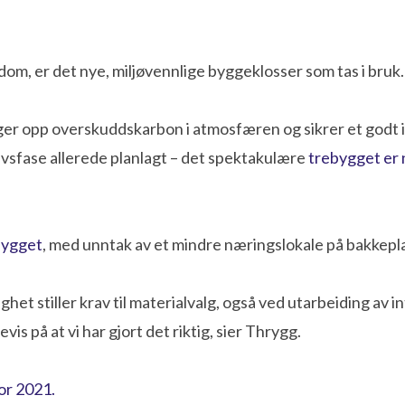
om, er det nye, miljøvennlige byggeklosser som tas i bruk.
r opp overskuddskarbon i atmosfæren og sikrer et godt in
livsfase allerede planlagt – det spektakulære
trebygget er
 bygget
, med unntak av et mindre næringslokale på bakkeplan
ktighet stiller krav til materialvalg, også ved utarbeiding av
vis på at vi har gjort det riktig, sier Thrygg.
or 2021.