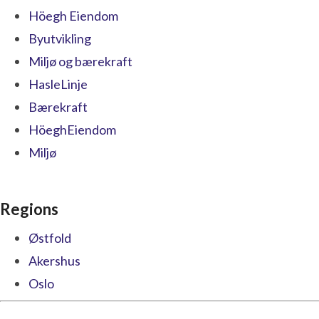
Höegh Eiendom
Byutvikling
Miljø og bærekraft
HasleLinje
Bærekraft
HöeghEiendom
Miljø
Regions
Østfold
Akershus
Oslo