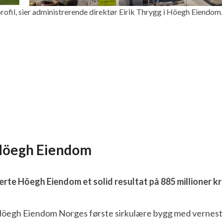
fil, sier administrerende direktør Eirik Thrygg i Höegh Eiendom
r Höegh Eiendom
verte Höegh Eiendom et solid resultat på 885 millioner kr
öegh Eiendom Norges første sirkulære bygg med vernestat