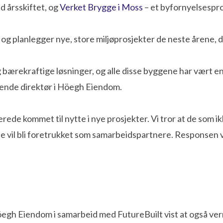
d årsskiftet, og
Verket Brygge i Moss
– et byfornyelsespro
 og planlegger nye, store miljøprosjekter de neste årene, 
ærekraftige løsninger, og alle disse byggene har vært en d
erende direktør i Höegh Eiendom.
e kommet til nytte i nye prosjekter. Vi tror at de som ikke
je vil bli foretrukket som samarbeidspartnere. Responsen 
Höegh Eiendom i samarbeid med FutureBuilt vist at også 