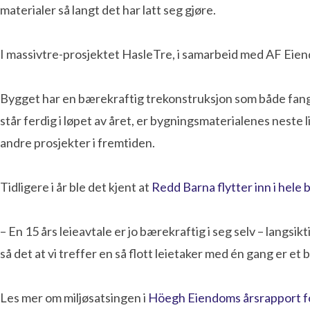
materialer så langt det har latt seg gjøre.
I massivtre-prosjektet HasleTre, i samarbeid med AF Eiend
Bygget har en bærekraftig trekonstruksjon som både fange
står ferdig i løpet av året, er bygningsmaterialenes neste 
andre prosjekter i fremtiden.
Tidligere i år ble det kjent at
Redd Barna flytter inn i hele
­– En 15 års leieavtale er jo bærekraftig i seg selv – langsi
så det at vi treffer en så flott leietaker med én gang er et be
Les mer om miljøsatsingen i
Höegh Eiendoms årsrapport f