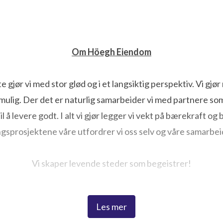
Om Höegh Eiendom
gjør vi med stor glød og i et langsiktig perspektiv. Vi gjør n
lig. Der det er naturlig samarbeider vi med partnere som fø
 til å levere godt. I alt vi gjør legger vi vekt på bærekraft
lingsprosjektene våre utfordrer vi oss selv og våre samarbei
Vi skaper levende steder som begeistrer!
Höegh Eiendom i tall:
Les mer