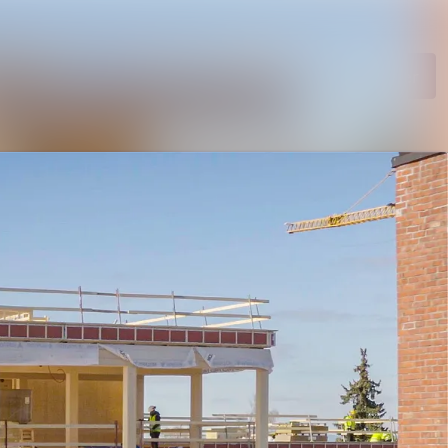
etsarkiv
Søk i nyhetsrom
Følg
Følger
diebank
ntakter