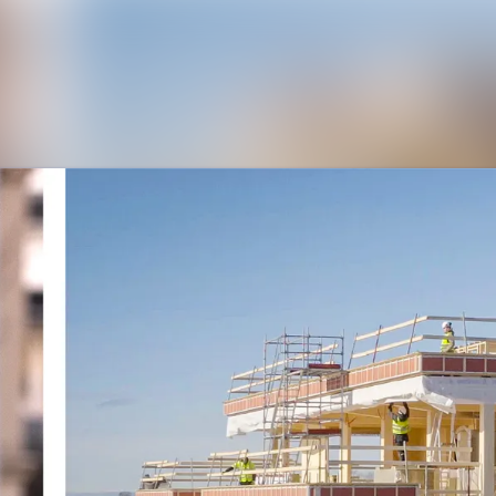
Nyh
Me
Ko