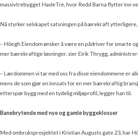
massivtrebygget HasleTre, hvor Redd Barna flytter inn ve
Nå styrker selskapet satsningen på bærekraft ytterligere,
– Höegh Eiendom ønsker å være en pådriver for smarte og b
mer bærekraftige løsninger, sier Eirik Thrygg, administr
– Lærdommen vi tar med oss fra disse eiendommene er allered
mens de som gjør en innsats for en mer bærekraftig brans
etterspør bygg med en tydelig miljøprofil, legger han til.
Banebrytende med nye og gamle byggeklosser
Med ombruksprosjektet i Kristian Augusts gate 23, har 