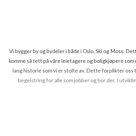
Vi bygger by og bydeler i både i Oslo, Ski og Moss. Dette 
komme så tett på våre leietagere og boligkjøpere som mu
lang historie som vi er stolte av. Dette forplikter oss
begeistring for alle som jobber og bor der. I utvik