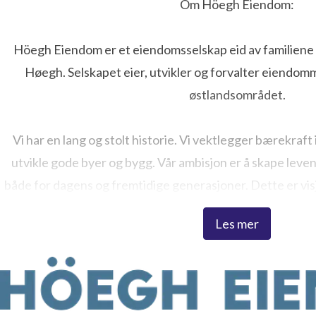
Om Höegh Eiendom:
irik Thrygg
Höegh Eiendom er et eiendomsselskap eid av familiene 
ressekontakt
Administrerende direktør
eirik.thrygg@hoe
Høegh. Selskapet eier, utvikler og forvalter eiendomm
98
østlandsområdet.
Vi har en lang og stolt historie. Vi vektlegger bærekraft i 
utvikle gode byer og bygg. Vår ambisjon er å skape leve
både for dagens og fremtidige generasjoner. Dette er vis
forplikter oss.
Les mer