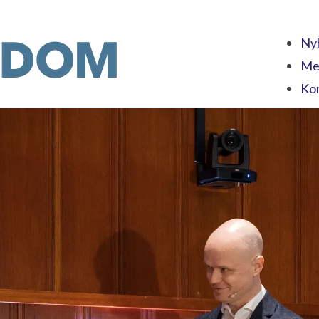
Nyh
Me
Ko