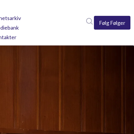
etsarkiv
Søk i nyhetsrom
Følg
Følger
diebank
ntakter