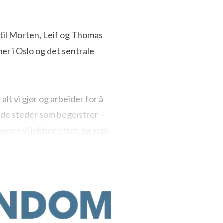
til Morten, Leif og Thomas
gheiendom.no
+47 913 93
er i Oslo og det sentrale
alt vi gjør og arbeider for å
nde steder som begeistrer –
jonen vi jobber etter, og som